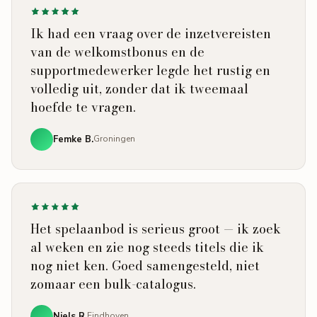
Ik had een vraag over de inzetvereisten
van de welkomstbonus en de
supportmedewerker legde het rustig en
volledig uit, zonder dat ik tweemaal
hoefde te vragen.
Femke B.
Groningen
Het spelaanbod is serieus groot — ik zoek
al weken en zie nog steeds titels die ik
nog niet ken. Goed samengesteld, niet
zomaar een bulk-catalogus.
Niels R.
Eindhoven