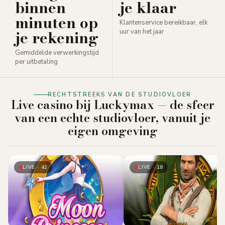
binnen
je klaar
minuten op
Klantenservice bereikbaar, elk
je rekening
uur van het jaar
Gemiddelde verwerkingstijd
per uitbetaling
RECHTSTREEKS VAN DE STUDIOVLOER
Live casino bij Luckymax — de sfeer
van een echte studiovloer, vanuit je
eigen omgeving
LIVE · 42
LIVE · 18