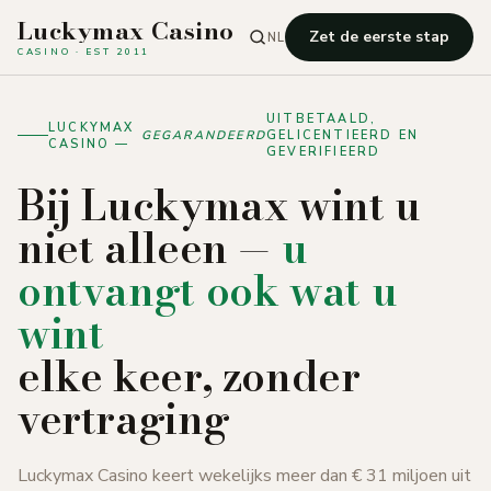
Luckymax Casino
Zet de eerste stap
NL
CASINO · EST 2011
UITBETAALD,
LUCKYMAX
GEGARANDEERD
GELICENTIEERD EN
CASINO —
GEVERIFIEERD
Bij Luckymax wint u
niet alleen —
u
ontvangt ook wat u
wint
elke keer, zonder
vertraging
Luckymax Casino keert wekelijks meer dan € 31 miljoen uit