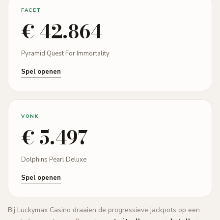
FACET
€ 42.864
Pyramid Quest For Immortality
Spel openen
VONK
€ 5.497
Dolphins Pearl Deluxe
Spel openen
Bij Luckymax Casino draaien de progressieve jackpots op een