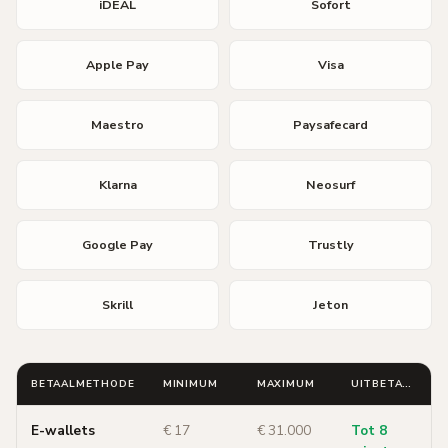
iDEAL
Sofort
Apple Pay
Visa
Maestro
Paysafecard
Klarna
Neosurf
Google Pay
Trustly
Skrill
Jeton
BETAALMETHODE
MINIMUM
MAXIMUM
UITBETALINGSTIJD
E-wallets
€ 17
€ 31.000
Tot 8