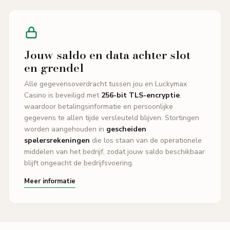
Jouw saldo en data achter slot
en grendel
Alle gegevensoverdracht tussen jou en Luckymax
Casino is beveiligd met
256-bit TLS-encryptie
,
waardoor betalingsinformatie en persoonlijke
gegevens te allen tijde versleuteld blijven. Stortingen
worden aangehouden in
gescheiden
spelersrekeningen
die los staan van de operationele
middelen van het bedrijf, zodat jouw saldo beschikbaar
blijft ongeacht de bedrijfsvoering.
Meer informatie