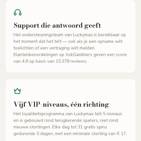
Support die antwoord geeft
Het ondersteuningsteam van Luckymax is bereikbaar op
het moment dat het telt — ook als je een opname wilt
toelichten of een vertraging wilt melden.
Klantenbeoordelingen op AskGamblers geven een score
van 4,8 op basis van 15.378 reviews.
Vijf VIP-niveaus, één richting
Het loyaliteitsprogramma van Luckymax telt 5 niveaus
en is gebouwd rond terugkerende spelers, niet rond
nieuwe stortingen. Elke dag tot 31 gratis spins
gedurende 5 dagen, met een minimale storting van € 17.