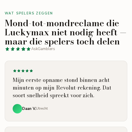
WAT SPELERS ZEGGEN
Mond-tot-mondreclame die
Luckymax niet nodig heeft —
maar die spelers toch delen
AskGamblers
Mijn eerste opname stond binnen acht
minuten op mijn Revolut-rekening. Dat
soort snelheid spreekt voor zich.
Daan V.
Utrecht