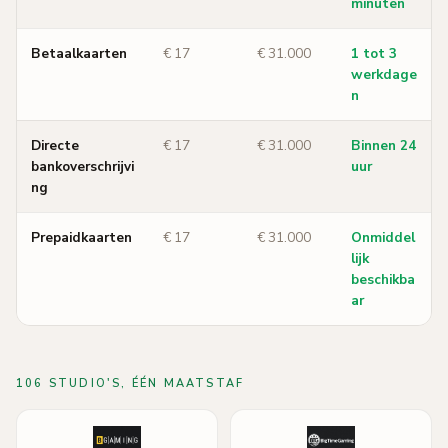
minuten
Betaalkaarten
€ 17
€ 31.000
1 tot 3
werkdage
n
Directe
€ 17
€ 31.000
Binnen 24
bankoverschrijvi
uur
ng
Prepaidkaarten
€ 17
€ 31.000
Onmiddel
lijk
beschikba
ar
106 STUDIO'S, ÉÉN MAATSTAF