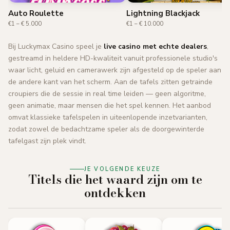
Auto Roulette
Lightning Blackjack
€1 – € 5.000
€1 – € 10.000
Bij Luckymax Casino speel je
live casino met echte dealers
,
gestreamd in heldere HD-kwaliteit vanuit professionele studio's
waar licht, geluid en camerawerk zijn afgesteld op de speler aan
de andere kant van het scherm. Aan de tafels zitten getrainde
croupiers die de sessie in real time leiden — geen algoritme,
geen animatie, maar mensen die het spel kennen. Het aanbod
omvat klassieke tafelspelen in uiteenlopende inzetvarianten,
zodat zowel de bedachtzame speler als de doorgewinterde
tafelgast zijn plek vindt.
JE VOLGENDE KEUZE
Titels die het waard zijn om te
ontdekken